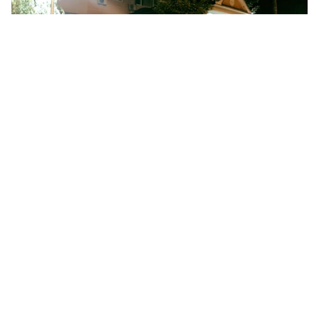
RASVJETA
Izgradnja javne rasvjete općina Velika Kladuša